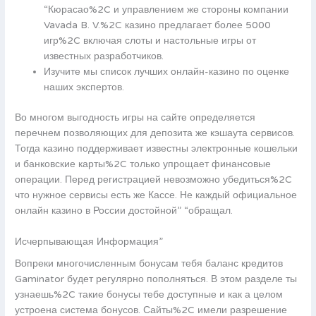
“Кюрасао%2C и управлением же стороны компании
Vavada B. V.%2C казино предлагает более 5000
игр%2C включая слоты и настольные игры от
известных разработчиков.
Изучите мы список лучших онлайн-казино по оценке
наших экспертов.
Во многом выгодность игры на сайте определяется
перечнем позволяющих для депозита же кэшаута сервисов.
Тогда казино поддерживает известны электронные кошельки
и банковские карты%2C только упрощает финансовые
операции. Перед регистрацией невозможно убедиться%2C
что нужное сервисы есть же Кассе. Не каждый официальное
онлайн казино в России достойной” “обращал.
Исчерпывающая Информация”
Вопреки многочисленным бонусам тебя баланс кредитов
Gaminator будет регулярно пополняться. В этом разделе ты
узнаешь%2C такие бонусы тебе доступные и как а целом
устроена система бонусов. Сайты%2C имели разрешение