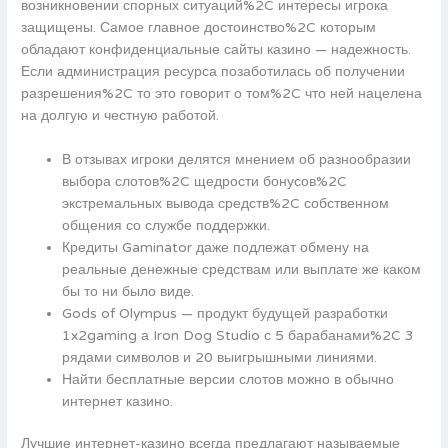
возникновении спорных ситуаций%2C интересы игрока
защищены. Самое главное достоинство%2C которым
обладают конфиденциальные сайты казино — надежность.
Если администрация ресурса позаботилась об получении
разрешения%2C то это говорит о том%2C что ней нацелена
на долгую и честную работой.
В отзывах игроки делятся мнением об разнообразии
выбора слотов%2C щедрости бонусов%2C
экстремальных вывода средств%2C собственном
общения со службе поддержки.
Кредиты Gaminator даже подлежат обмену на
реальные денежные средствам или выплате же каком
бы то ни было виде.
Gods of Olympus — продукт будущей разработки
1x2gaming а Iron Dog Studio с 5 барабанами%2C 3
рядами символов и 20 выигрышными линиями.
Найти бесплатные версии слотов можно в обычно
интернет казино.
Лучшие интернет-казино всегда предлагают называемые