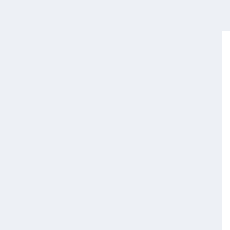
Lewati
ke
konten