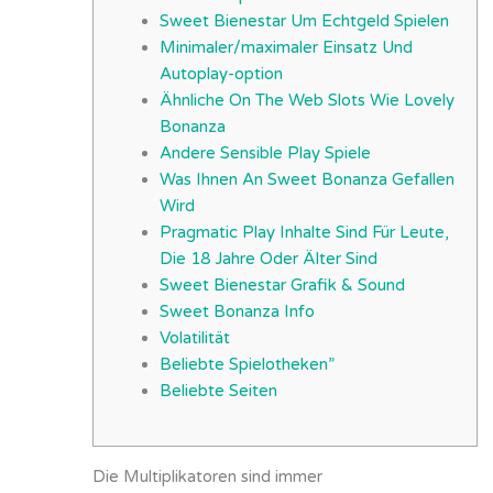
Sweet Bienestar Um Echtgeld Spielen
Minimaler/maximaler Einsatz Und
Autoplay-option
Ähnliche On The Web Slots Wie Lovely
Bonanza
Andere Sensible Play Spiele
Was Ihnen An Sweet Bonanza Gefallen
Wird
Pragmatic Play Inhalte Sind Für Leute,
Die 18 Jahre Oder Älter Sind
Sweet Bienestar Grafik & Sound
Sweet Bonanza Info
Volatilität
Beliebte Spielotheken”
Beliebte Seiten
Die Multiplikatoren sind immer