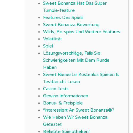
Sweet Bonanza Hat Das Super
Tumble-feature
Features Des Spiels
Sweet Bonanza Bewertung
Wilds, Re-spins Und Weitere Features
Volatilität
Spiel
Lösungsvorschläge, Falls Sie
Schwierigkeiten Mit Dem Runde
Haben
Sweet Bienestar Kostenlos Spielen &
Testbericht Lesen
Casino Tests
Gewinn Informationen
Bonus- & Freispiele
“interessiert An Sweet Bonanza®?
Wie Haben Wir Sweet Bonanza
Getestet
Beliebte Spielotheken”