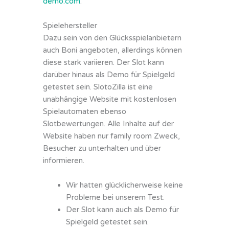
demo.com
.
Spielehersteller
Dazu sein von den Glücksspielanbietern
auch Boni angeboten, allerdings können
diese stark variieren. Der Slot kann
darüber hinaus als Demo für Spielgeld
getestet sein. SlotoZilla ist eine
unabhängige Website mit kostenlosen
Spielautomaten ebenso
Slotbewertungen. Alle Inhalte auf der
Website haben nur family room Zweck,
Besucher zu unterhalten und über
informieren.
Wir hatten glücklicherweise keine
Probleme bei unserem Test.
Der Slot kann auch als Demo für
Spielgeld getestet sein.