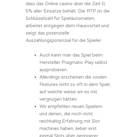
dass das Online casino über die Zeit 0,
5% aller Einsätze behält. Die RTP ist die
Schlüsselzahl für Spielautomaten,
arbeitet entgegen dem Hausvorteil und
zeigt das potenzielle
Auszahlungspotenzial für die Spieler.
Auch kann man das Spiel beim
Hersteller Pragmatic Play selbst
ausprobieren.
Allerdings erscheinen die coolen
Features nicht so oft in dem Spiel,
auf welche weise wir es mit
vergnügen hätten.
Wir empfehlen neuen Spielern
und denen, die noch nicht
reichhaltig Erfahrung mit Slot
machines haben, lieber erst
einmal Slots über geringerer