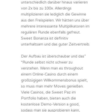
unterschiedlich darüber hinaus variieren
von 2x bis zu 100x. Allerdings
multiplizieren sie lediglich die Gewinne
aus den Freispielen. Wir hätten uns über
mehrere interessante Multiplikatoren im
regulären Runde ebenfalls gefreut.
Sweet Bonanza ist definitiv
unterhaltsam und das guter Zeitvertreib.
Der Aufbau ist überschaubar und das”
“Runde selbst nicht schwer zu
verstehen. Wenn man es throughout
einem Online-Casino durch einem
großzügigen Willkommensbonus spielt,
so muss man mehr Moves genießen.
Viele Casinos, die Sweet Paz im
Portfolio haben, bieten auch die
kostenlose Demo-Version a good,
sodass man sie ausprobieren kann,